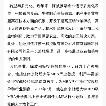
转型与多元化。近年来，陈波推动企业进行多元化发
展，积极布局食品、生物制药等新领域。他利用企业在
超高压技术方面的积累，开发了超高压纳米破碎机、高
压灭菌设备等新产品，将水射流技术应用于食品加工和
生物制药，致力于提供更安全、高效的加工解决方案。
此外，他还担任江苏一和控股有限公司及南京智味科技
有限公司的董事长兼总经理，进一步拓展企业在相关领
域的业务版图。
其他事业。陈波积极投身教育事业，致力于产教融
合。他担任南京财经大学MBA产业教授，利用丰富的
企业实战经验赋能课堂教学，为MBA学生提供实践指
导和行业洞察。2023年7月，他在南京财经大学2023级
MBA开学典礼上被正式聘任为MBA行业导师，参与学
校的人才培养工作。