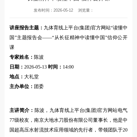
发布时间：2026-05-12
浏览量：
讲座报告主题：
九体育线上平台(集团)官方网站“读懂中
国”主题报告会——“从长征精神中读懂中国”信仰公开
课
专家姓名：
陈波
日期：
2026-05-13
时间：
14:00
地点：
大礼堂
主办单位：
团委
主讲简介：
陈波，九体育线上平台(集团)官方网站电气
77级校友，南京大地水刀股份有限公司董事长，他是中
国超高压水射流技术应用领域的先行者，带领团队于20