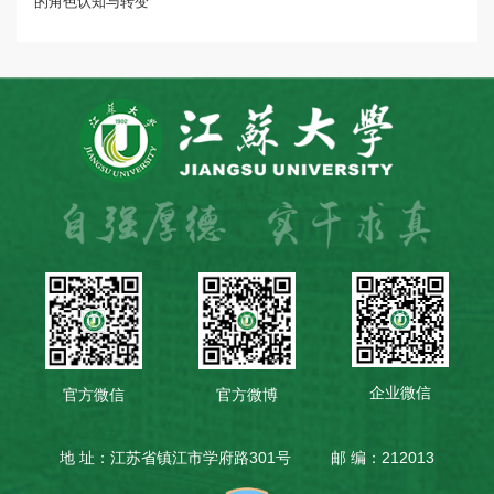
的角色认知与转变
企业微信
官方微信
官方微博
地 址：江苏省镇江市学府路301号
邮 编：212013