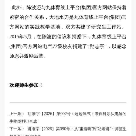
此外，陈波还与九体育线上平台(集团)官方网站保持着
紧密的合作关系，大地水刀是九体育线上平台(集团)官
方网站的实践教学基地，双方共建了研究生工作站。
2015年5月，在陈波的倡议和捐赠下，九体育线上平台
(集团)官方网站电气77级校友捐建了“励志亭”，以感念
师恩并激励后辈。
欢迎师生参加！
上一条：
讲准字【2026】第092号：超越氢气：来自科尔贝电解的
生物燃料电合成
下一条：
讲准字【2026】第090号：从“坐着听”到“站着讲”：师范生