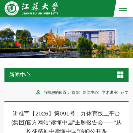
新闻中心
当前您的位置：
首页
>
新闻中心
>
学术讲座
>
正文
讲准字【2026】第091号：九体育线上平台
(集团)官方网站“读懂中国”主题报告会——“从
长征精神中读懂中国”信仰公开课